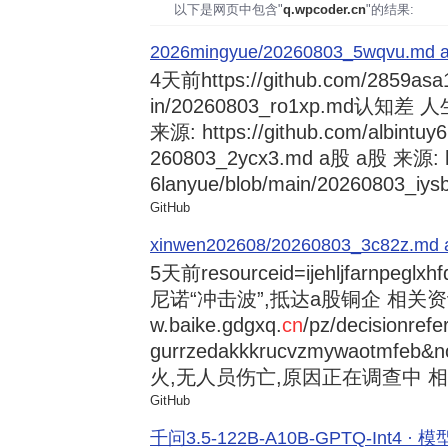
以下是网页中包含"
q.wpcoder.cn
"的结果:
2026mingyue/20260803_5wqvu.md at
4天前
https://github.com/2859asa
in/20260803_ro1xp.md
来源: https://github.com/albintuy
260803_2ycx3.md a股 a股 来源: ht
6lanyue/blob/main/20260803_iysb
GitHub
xinwen202608/20260803_3c82z.md at 
5天前
resourceid=ijehljfarnpeglx
尼诺“冲击波”,抵达a股铜企 相关资讯持
w.baike.gdgxq.
cn
/pz/decisionref
gurrzedakkkrucvzmywaotmfe
火,无人员伤亡,原因正在调查中 相
GitHub
千问3.5-122B-A10B-GPTQ-Int4 · 