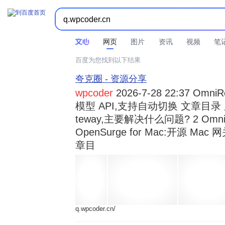



时间不限
所有网页和文件
站点内检索
网页
图片
资讯
视频
笔
百度为您找到以下结果
夸克圈 - 资源分享
wpcoder
2026-7-28 22:37 Omn
模型 API,支持自动切换 文章目录 显示
teway,主要解决什么问题? 2 OmniRou 
OpenSurge for Mac:开源 Ma
章目
q.wpcoder.cn/