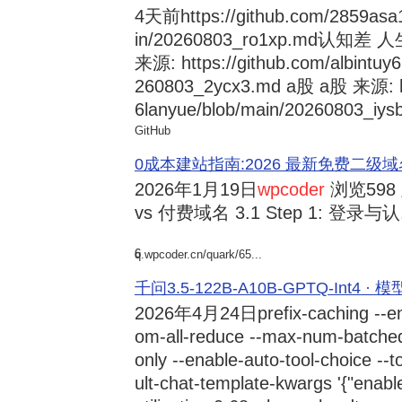
4天前
https://github.com/2859asa
in/20260803_ro1xp.md
来源: https://github.com/albintuy
260803_2ycx3.md a股 a股 来源: ht
6lanyue/blob/main/20260803_iysb
GitHub
0成本建站指南:2026 最新免费二级域名申请与
2026年1月19日
wpcoder
浏览598
vs 付费域名 3.1 Step 1: 登录与认.
6
q.wpcoder.cn/quark/65...
千问3.5-122B-A10B-GPTQ-Int4 · 
2026年4月24日
prefix-caching --e
om-all-reduce --max-num-batche
only --enable-auto-tool-choice --
ult-chat-template-kwargs '{"enabl