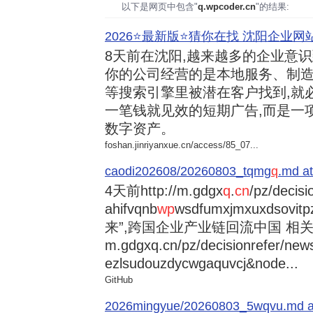
以下是网页中包含"
q.wpcoder.cn
"的结果:
2026⭐️最新版⭐️猜你在找 沈阳企业网站
8天前
在沈阳,越来越多的企业意
你的公司经营的是本地服务、制造
等搜索引擎里被潜在客户找到,就
一笔钱就见效的短期广告,而是一
数字资产。
foshan.jinriyanxue.cn/access/85_07...
caodi202608/20260803_tqmg
q
.md at
4天前
http://m.gdgx
q
.
cn
/pz/decisi
ahifvqnb
wp
wsdfumxjmxuxdsovi
来”,跨国企业产业链回流中国 相关资讯
m.gdgxq.cn/pz/decisionrefer/news
ezlsudouzdycwgaquvcj&node...
GitHub
2026mingyue/20260803_5wqvu.md at