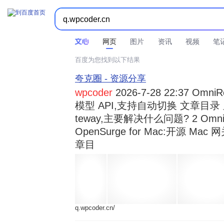



时间不限
所有网页和文件
站点内检索
网页
图片
资讯
视频
笔
百度为您找到以下结果
夸克圈 - 资源分享
wpcoder
2026-7-28 22:37 Omn
模型 API,支持自动切换 文章目录 显示
teway,主要解决什么问题? 2 OmniRou 
OpenSurge for Mac:开源 Ma
章目
q.wpcoder.cn/