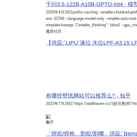
千问3.5-122B-A10B-GPTQ-Int4 · 
2026年4月24日
prefix-caching --enable-chunked-pref
ens 32768 --language-model-only --enable-auto-tool-
emplate-kwargs '{"enable_thinking": false}' --gpu_me
魔搭社区
【供应:`LIPU`液位 水位LPF-A3.15 LPF-
有哪些壁纸网站可以推荐么? - 知乎
2023年7月29日
"https://wallhaven.icu"(较完整)和"http
3
知乎
「焊炬/焊枪、割炬/割嘴」供应:`Bernard 