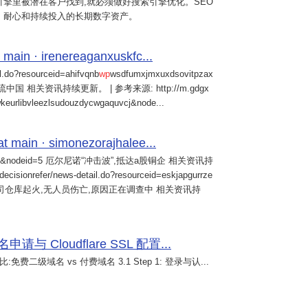
擎里被潜在客户找到,就必须做好搜索引擎优化。SEO
、耐心和持续投入的长期数字资产。
 main · irenereaganxuskfc...
il.do?resourceid=ahifvqnb
wp
wsdfumxjmxuxdsovitpzax
中国 相关资讯持续更新。 | 参考来源: http://m.gdgx
kwkeurlibvleezlsudouzdycwgaquvcj&node...
main · simonezorajhalee...
&nodeid=5 厄尔尼诺“冲击波”,抵达a股铜企 相关资讯持
/decisionrefer/news-detail.do?resourceid=eskjapgurrze
0057,旗下公司仓库起火,无人员伤亡,原因正在调查中 相关资讯持
 Cloudflare SSL 配置...
免费二级域名 vs 付费域名 3.1 Step 1: 登录与认...