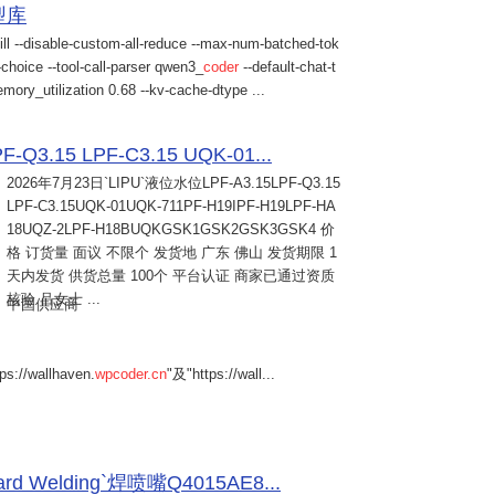
模型库
ill --disable-custom-all-reduce --max-num-batched-tok
choice --tool-call-parser qwen3_
coder
--default-chat-t
mory_utilization 0.68 --kv-cache-dtype ...
Q3.15 LPF-C3.15 UQK-01...
2026年7月23日
`LIPU`液位水位LPF-A3.15LPF-Q3.15
LPF-C3.15UQK-01UQK-711PF-H19IPF-H19LPF-HA
18UQZ-2LPF-H18BUQKGSK1GSK2GSK3GSK4 价
格 订货量 面议 不限个 发货地 广东 佛山 发货期限 1
天内发货 供货总量 100个 平台认证 商家已通过资质
核验 吕女士 ...
中国供应商
s://wallhaven.
wpcoder.cn
"及"https://wall...
Welding`焊喷嘴Q4015AE8...