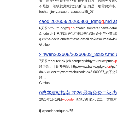
务、制造业还是零售业务,想要在百度、搜狗等搜索引
不是投一笔钱就见效的短期广告,而是一项需要策略
foshan.jinriyanxue.cn/access/85_07...
caodi202608/20260803_tqmg
q
.md at
6天前
http://m.gdgx
q
.
cn
/pz/decisionrefer/news-deta
&nodeid=1 从“搬出去”到“搬回来”,跨国企业产业链回流
q.cn/pz/decisionrefer/news-detail.do?resourceid=
GitHub
xinwen202608/20260803_3c82z.md at 
7天前
resourceid=ijehljfarnpeglxhfqymvrouw
q
prnx
wp
续更新。 | 参考来源: http://www.baike.gdgxq.
cn
/pz
dakkkrucvzmywaotmfeb&nodeid=3 60
续...
GitHub
0成本建站指南:2026 最新免费二级域名申请与
2026年1月19日
wpcoder
浏览598 显示 2二、 方案对比:
6
q.wpcoder.cn/quark/65...