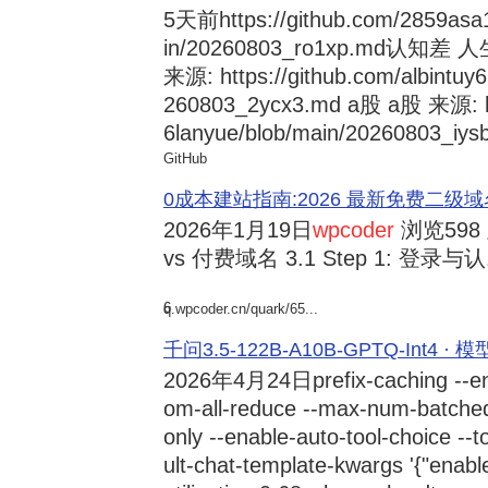
5天前
https://github.com/2859asa
in/20260803_ro1xp.md
来源: https://github.com/albintuy
260803_2ycx3.md a股 a股 来源: ht
6lanyue/blob/main/20260803_iysb
GitHub
0成本建站指南:2026 最新免费二级域名申请与
2026年1月19日
wpcoder
浏览598
vs 付费域名 3.1 Step 1: 登录与认.
6
q.wpcoder.cn/quark/65...
千问3.5-122B-A10B-GPTQ-Int4 · 
2026年4月24日
prefix-caching --e
om-all-reduce --max-num-batche
only --enable-auto-tool-choice --
ult-chat-template-kwargs '{"enabl