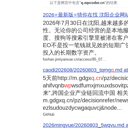
以下是网页中包含"
q.wpcoder.cn
"的结果:
2026⭐️最新版⭐️猜你在找 沈阳企业网站
2026年7月30日
在沈阳,越来越多
性。无论你的公司经营的是本地服
度、搜狗等搜索引擎里被潜在客户
EO不是投一笔钱就见效的短期广
投入的长期数字资产。
foshan.jinriyanxue.cn/access/85_07...
caodi202608/20260803_tqmg
q
.md at
5天前
http://m.gdgx
q
.
cn
/pz/decisi
ahifvqnb
wp
wsdfumxjmxuxdsovi
来”,跨国企业产业链回流中国 相关资讯
m.gdgxq.cn/pz/decisionrefer/news
ezlsudouzdycwgaquvcj&node...
GitHub
2026mingyue/20260803_5wqvu.md at