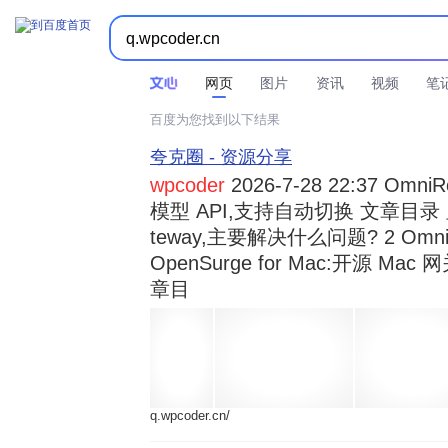



时间不限
所有网页和文件
站点内检索
网页
图片
资讯
视频
笔
百度为您找到以下结果
夸克圈 - 资源分享
wpcoder
2026-7-28 22:37 Omn
模型 API,支持自动切换 文章目录 显示
teway,主要解决什么问题? 2 OmniRou 
OpenSurge for Mac:开源 Ma
章目
q.wpcoder.cn/